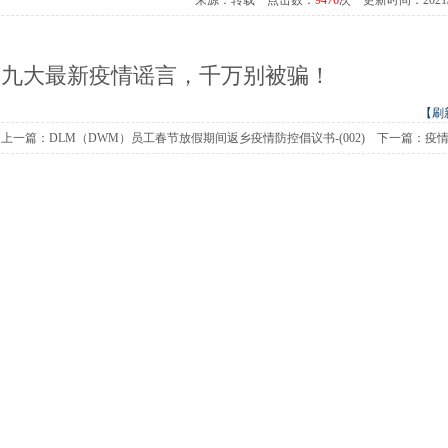
来源：转载 点击数：
9476
次 更新时间：2021/1/1
九大最新疫情谣言，千万别被骗！
【刷
上一篇：
DLM（DWM）员工春节放假期间返乡疫情防控倡议书-(002)
下一篇：
疫