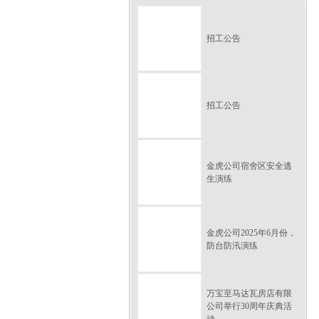
招工公告
招工公告
金虎公司宿舍区安全逃
生演练
金虎公司2025年6月份，
防台防汛演练
万宝至马达瓦房店有限
公司举行30周年庆典活