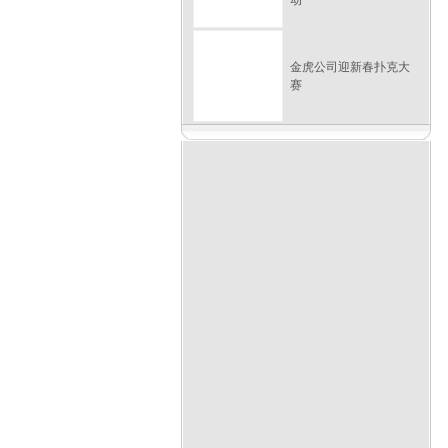
动
金虎公司迎新春扑克大
赛