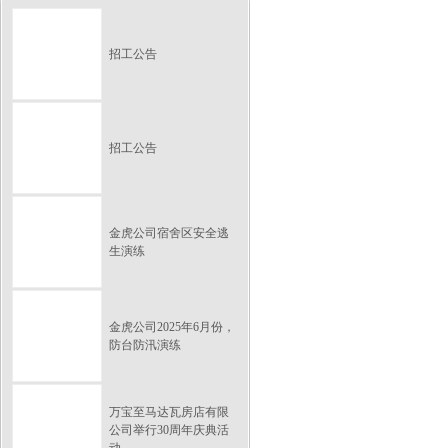
招工公告
招工公告
金虎公司宿舍区安全逃
生演练
金虎公司2025年6月份，
防台防汛演练
万宝至马达瓦房店有限
公司举行30周年庆典活