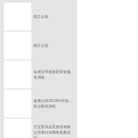
招工公告
招工公告
金虎公司宿舍区安全逃
生演练
金虎公司2025年6月份，
防台防汛演练
万宝至马达瓦房店有限
公司举行30周年庆典活