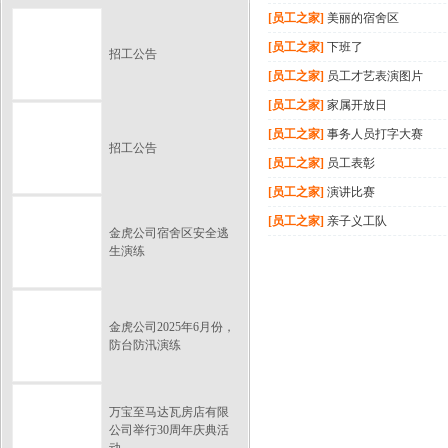
[员工之家]
美丽的宿舍区
[员工之家]
下班了
招工公告
[员工之家]
员工才艺表演图片
[员工之家]
家属开放日
[员工之家]
事务人员打字大赛
招工公告
[员工之家]
员工表彰
[员工之家]
演讲比赛
[员工之家]
亲子义工队
金虎公司宿舍区安全逃
生演练
金虎公司2025年6月份，
防台防汛演练
万宝至马达瓦房店有限
公司举行30周年庆典活